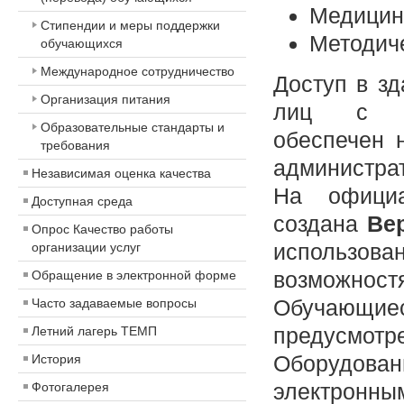
Медицин
Стипендии и меры поддержки
Методич
обучающихся
Международное сотрудничество
Доступ в зд
Организация питания
лиц с ог
Образовательные стандарты и
обеспечен 
требования
администра
Независимая оценка качества
На официа
Доступная среда
создана
Ве
Опрос Качество работы
использов
организации услуг
возможностя
Обращение в электронной форме
Обучающи
Часто задаваемые вопросы
предусмотре
Летний лагерь ТЕМП
Оборудован
История
электронны
Фотогалерея