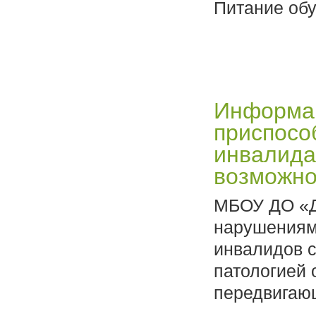
Питание об
Информац
приспосо
инвалида
возможно
МБОУ ДО «Д
нарушениям
инвалидов с
патологией 
передвигающ