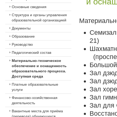
и оснащ
Основные сведения
Структура и органы управления
Материальн
образовательной организацией
Документы
Семизаль
Образование
21)
Руководство
Шахматн
Педагогический состав
(проспек
Материально-техническое
Большой 
обеспечение и оснащенность
образовательного процесса.
Зал дзюд
Доступная среда
Зал дзю
Платные образовательные
Зал хор
услуги
Зал гимн
Финансово-хозяйственная
деятельность
Зал для
Вакантные места для приёма
Восстан
(перевода) обучающихся