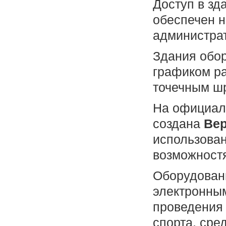
Доступ в зд
обеспечен н
администра
Здания обор
графиком р
точечным ш
На официал
создана
Вер
использова
возможностя
Оборудованы
электронным
проведения 
спорта, сре