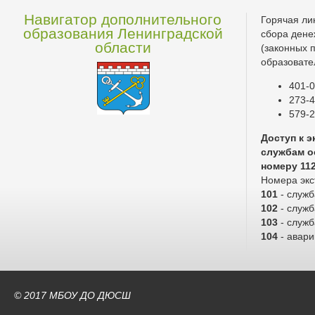
Навигатор дополнительного
Горячая ли
образования Ленинградской
сбора дене
области
(законных 
образовате
401-0
273-4
579-2
Доступ к 
службам о
номеру 11
Номера экс
101
- служ
102
- служб
103
- служ
104
- авари
© 2017 МБОУ ДО ДЮСШ