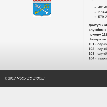
401-0
273-4
579-2
Доступ к 
службам о
номеру 11
Номера экс
101
- служ
102
- служб
103
- служ
104
- авари
© 2017 МБОУ ДО ДЮСШ