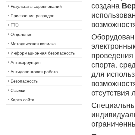
создана
Вер
Результаты соревнований
использова
Присвоение разрядов
возможностя
ГТО
Отделения
Оборудованы
Методическая копилка
электронным
Информационная безопасность
проведения 
Антикоррупция
спорта, сре
Антидопинговая работа
для исполь
Безопасность
возможностя
Ссылки
отсутствия 
Карта сайта
Специальных
индивидуаль
ограниченн