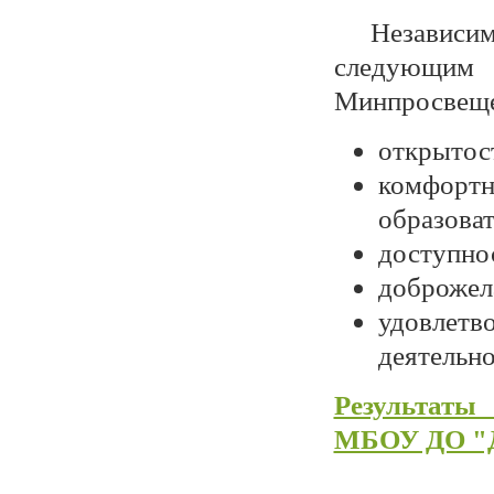
Независимая
следующим 
Минпросвещен
открытос
комфорт
образоват
доступнос
доброжела
удовлетв
деятельн
Результаты
МБОУ ДО 