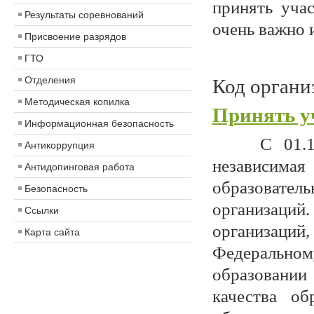
принять уча
Результаты соревнований
очень важно 
Присвоение разрядов
ГТО
Отделения
Код орган
Методическая копилка
Принять у
Информационная безопасность
С 01.11.20
Антикоррупция
независим
Антидопинговая работа
образовате
Безопасность
организац
Ссылки
организаци
Карта сайта
Федеральном
образовании
качества об