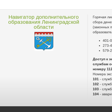
Навигатор дополнительного
Горячая ли
образования Ленинградской
сбора дене
области
(законных 
образовате
401-0
273-4
579-2
Доступ к 
службам о
номеру 11
Номера экс
101
- служ
102
- служб
103
- служ
104
- авари