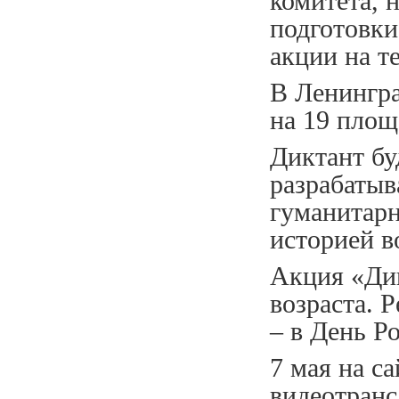
комитета, 
подготовки
акции на т
В Ленингра
на 19 площ
Диктант бу
разрабатыв
гуманитарн
историей в
Акция «Дик
возраста. 
– в День Р
7 мая на с
видеотранс