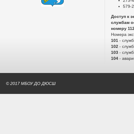
273-4
579-2
Доступ к 
службам о
номеру 11
Номера экс
101
- служ
102
- служб
103
- служ
104
- авари
© 2017 МБОУ ДО ДЮСШ