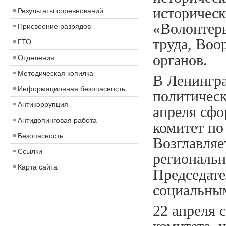
историчес
Результаты соревнований
«Волонтеры
Присвоение разрядов
труда, Воо
ГТО
органов.
Отделения
Методическая копилка
В Ленингра
Информационная безопасность
политическ
Антикоррупция
апреля сф
Антидопинговая работа
комитет по
Безопасность
Возглавляе
Ссылки
региональн
Карта сайта
Председате
социальны
22 апреля 