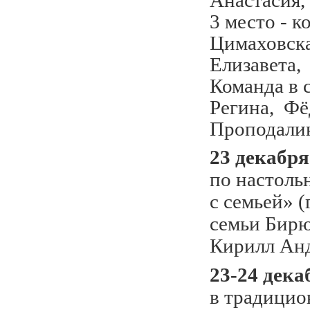
Анастасия,
3 место - к
Цимаховска
Елизавета,
Команда в 
Регина, Фё
Проподалин
23 декабря
по настоль
с семьей» 
семьи Бирю
Кирилл Ан
23-24 дека
в традицио