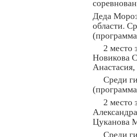
соревнован
Деда Мороз
области.
Ср
(программа
2 место за
Новикова С
Анастасия,
Среди гим
(программа
2 место за
Александра
Цуканова М
Среди гимн