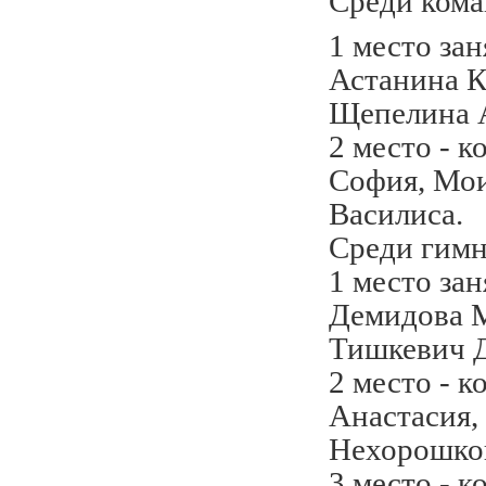
Среди кома
1 место зан
Астанина К
Щепелина А
2 место - к
София, Мои
Василиса.
Среди гимн
1 место зан
Демидова 
Тишкевич Д
2 место - к
Анастасия,
Нехорошко
3 место - к