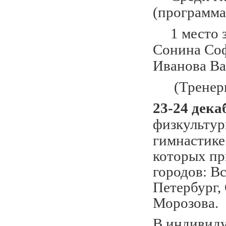
(программа
1 место за
Сонина Соф
Иванова Ва
(Тренеры К
23-24 дека
физкультур
гимнастике
которых пр
городов: В
Петербург,
Морозова.
В индивиду