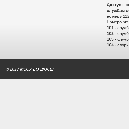
Доступ к 
службам о
номеру 11
Номера экс
101
- служ
102
- служб
103
- служ
104
- авари
© 2017 МБОУ ДО ДЮСШ