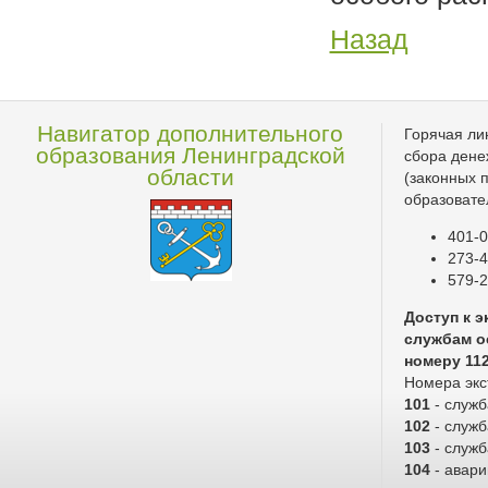
Назад
Навигатор дополнительного
Горячая ли
образования Ленинградской
сбора дене
области
(законных 
образовате
401-0
273-4
579-2
Доступ к 
службам о
номеру 11
Номера экс
101
- служ
102
- служб
103
- служ
104
- авари