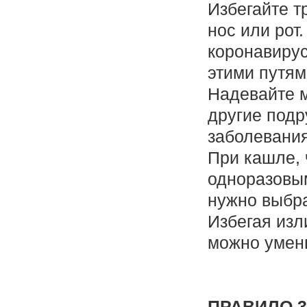
Избегайте т
нос или рот.
коронавиру
этими путя
Надевайте м
другие подр
заболевани
При кашле, 
одноразовы
нужно выбр
Избегая изл
можно умен
ПРАВИЛО 3