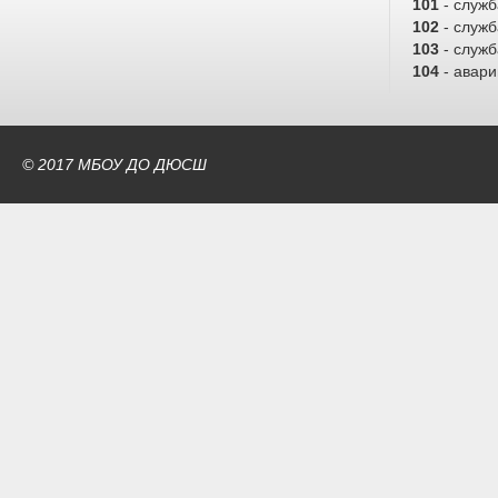
101
- служ
102
- служб
103
- служ
104
- авари
© 2017 МБОУ ДО ДЮСШ