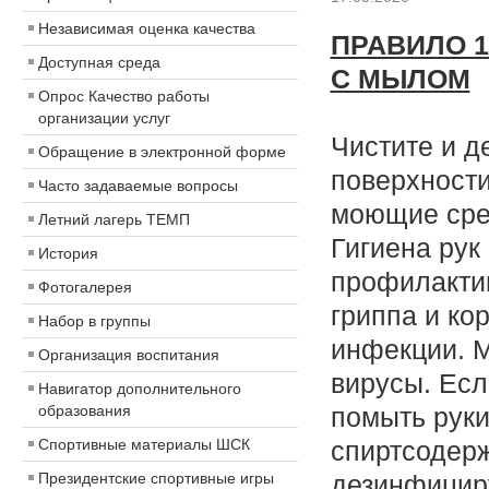
Независимая оценка качества
ПРАВИЛО 1
Доступная среда
С МЫЛОМ
Опрос Качество работы
организации услуг
Чистите и 
Обращение в электронной форме
поверхности
Часто задаваемые вопросы
моющие ср
Летний лагерь ТЕМП
Гигиена рук
История
профилакти
Фотогалерея
гриппа и ко
Набор в группы
инфекции. 
Организация воспитания
вирусы. Есл
Навигатор дополнительного
образования
помыть руки
Спортивные материалы ШСК
спиртсодер
Президентские спортивные игры
дезинфици