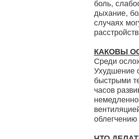
боль, слабо
дыхание, бо
случаях мо
расстройств
КАКОВЫ О
Среди осло
Ухудшение с
быстрыми те
часов разви
немедленно
вентиляцией
облегчению
ЧТО ДЕЛАТ