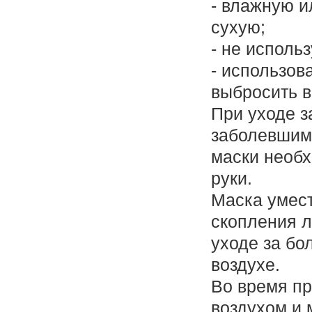
- влажную и
сухую;
- не исполь
- использов
выбросить 
При уходе з
заболевшим,
маски необ
руки.
Маска умест
скопления л
уходе за бо
воздухе.
Во время п
воздухом и 