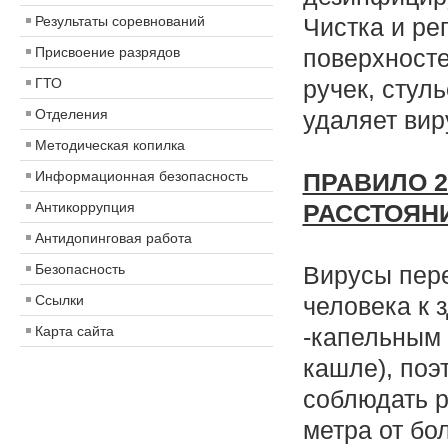
Результаты соревнований
Чистка и ре
Присвоение разрядов
поверхносте
ГТО
ручек, стуль
Отделения
удаляет ви
Методическая копилка
Информационная безопасность
ПРАВИЛО 
Антикоррупция
РАССТОЯН
Антидопинговая работа
Безопасность
Вирусы пере
Ссылки
человека к 
Карта сайта
-капельным 
кашле), поэ
соблюдать р
метра от б