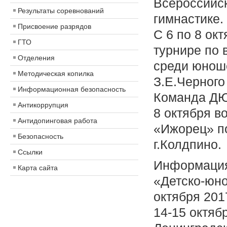
Всероссийс
Результаты соревнований
гимнастике.
Присвоение разрядов
С 6 по 8 ок
ГТО
турнире по 
Отделения
среди юноше
Методическая копилка
З.Е.Черного 
Информационная безопасность
Команда ДЮ
Антикоррупция
8 октября 
Антидопинговая работа
«Ижорец» п
Безопасность
г.Колдпино.
Ссылки
Информация
Карта сайта
«Детско-юно
октября 201
14-15 октяб