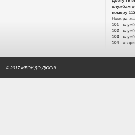
Доступ к 
службам о
номеру 11
Номера экс
101
- служ
102
- служб
103
- служ
104
- авари
© 2017 МБОУ ДО ДЮСШ