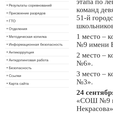
этапа по ле
Результаты соревнований
команд дев
Присвоение разрядов
51-й город
ГТО
школьников
Отделения
1 место –
Методическая копилка
№9 имени В
Информационная безопасность
Антикоррупция
2 место –
Антидопинговая работа
№6».
Безопасность
3 место –
Ссылки
№3».
Карта сайта
24 сентябр
«СОШ №9 и
Некрасова