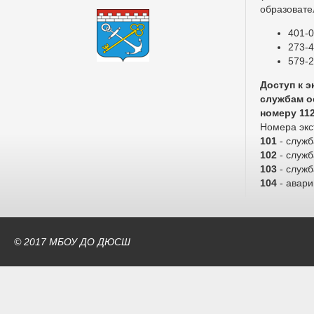
образовате
401-0
273-4
579-2
Доступ к 
службам о
номеру 11
Номера экс
101
- служ
102
- служб
103
- служ
104
- авари
© 2017 МБОУ ДО ДЮСШ